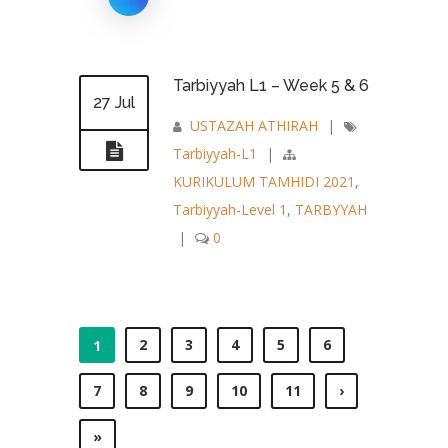
Tarbiyyah L1 – Week 5 & 6
27 Jul
USTAZAH ATHIRAH
|
Tarbiyyah-L1
|
KURIKULUM TAMHIDI 2021
,
Tarbiyyah-Level 1
,
TARBYYAH
|
0
2
3
4
5
6
1
7
8
9
10
11
›
»