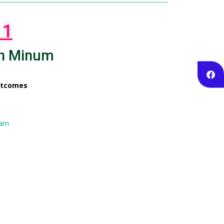
 1
n Minum
utcomes
lam