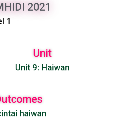
HIDI 2021
l 1
Unit
Unit 9: Haiwan
 Outcomes
intai haiwan