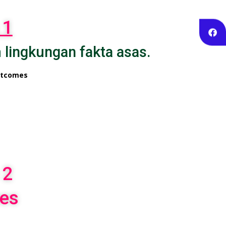
 1
lingkungan fakta asas.
utcomes
 2
es