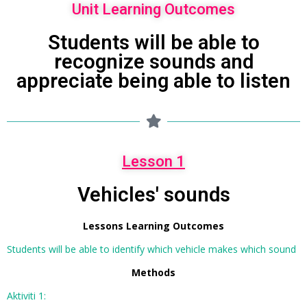
Unit Learning Outcomes
Students will be able to
recognize sounds and
appreciate being able to listen
Lesson 1
Vehicles' sounds
Lessons Learning Outcomes
Students will be able to identify which vehicle makes which sound
Methods
Aktiviti 1: