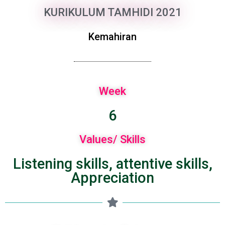
KURIKULUM TAMHIDI 2021
Kemahiran
Week
6
Values/ Skills
Listening skills, attentive skills,
Appreciation