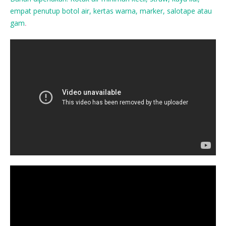
empat penutup botol air, kertas warna, marker, salotape atau
gam
.